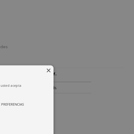
edes
×
Para pesos de
Conf.
hasta
, usted acepta
250 g
10 uds.
 PREFERENCIAS