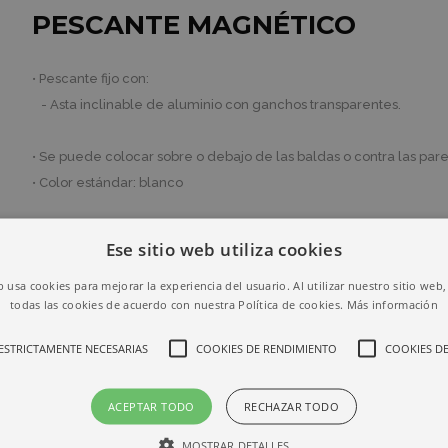
PESCANTE MAGNÉTICO
• Pescante fijo con:
- Asta inclinable de aluminio con ganchos transparentes.
• Se puede colocar sobre o debajo de las baldas o contra las par
• Color estándar: blanco
Ese sitio web utiliza cookies
Código
L
Color
b usa cookies para mejorar la experiencia del usuario. Al utilizar nuestro sitio web
841207
300 mm
Blanco
todas las cookies de acuerdo con nuestra Política de cookies.
Más información
Descargar ficha de producto
ESTRICTAMENTE NECESARIAS
COOKIES DE RENDIMIENTO
COOKIES DE
ACEPTAR TODO
RECHAZAR TODO
MOSTRAR DETALLES