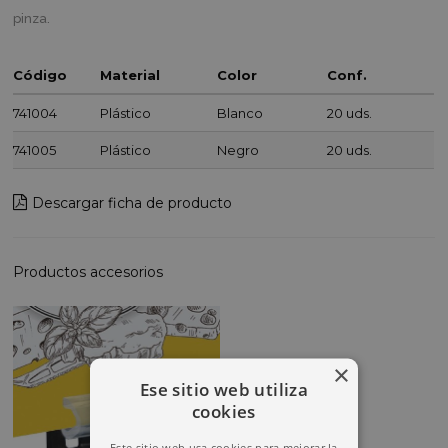
pinza.
Código
Material
Color
Conf.
741004
Plástico
Blanco
20 uds.
741005
Plástico
Negro
20 uds.
Descargar ficha de producto
Productos accesorios
×
Ese sitio web utiliza
cookies
Este sitio web usa cookies para mejorar la