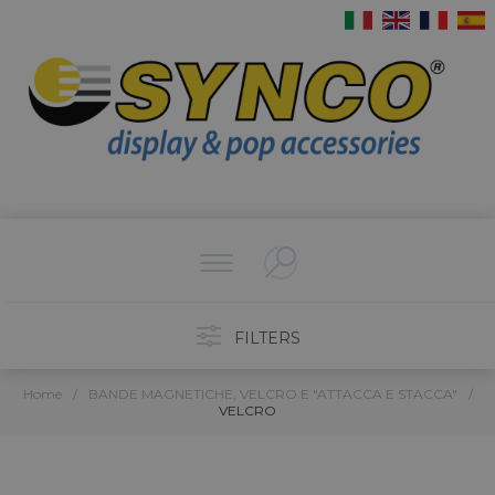
FILTERS
Home
/
BANDE MAGNETICHE, VELCRO E "ATTACCA E STACCA"
/
VELCRO