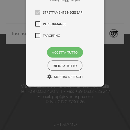
STRETTAMENTE NECESSARI
NEWSLETTER
PERFORMANCE
TARGETING
ACCETTA TUTTO
RIFIUTA TUTTO
MOSTRA DETTAGLI
Synco S.r.l.
Via G. Pastore 30 - 21046 Malnate (VA) Italia
Tel:
+39 0332 420 711
- Fax: +39 0332 425 247
E-mail:
pop@syncospa.com
P.Iva: 01207730126
CHI SIAMO