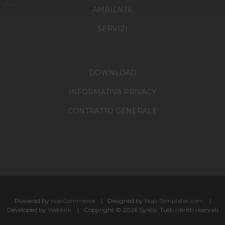
AMBIENTE
SERVIZI
DOWNLOAD
INFORMATIVA PRIVACY
CONTRATTO GENERALE
Powered by
nopCommerce
Designed by
Nop-Templates.com
Developed by
Weblink
Copyright © 2026 Synco. Tutti i diritti riservati