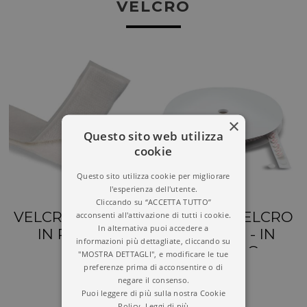
VELCRO
×
Questo sito web utilizza
cookie
Questo sito utilizza cookie per migliorare
l'esperienza dell'utente.
Cliccando su “ACCETTA TUTTO”
VELCRO ADESIVO
BOLLINO VELCRO
acconsenti all'attivazione di tutti i cookie.
In alternativa puoi accedere a
IN ROTOLO
ADESIVO - IN
informazioni più dettagliate, cliccando su
ROTOLO
"MOSTRA DETTAGLI", e modificare le tue
preferenze prima di acconsentire o di
negare il consenso.
Puoi leggere di più sulla nostra Cookie
Policy.
Leggi di più