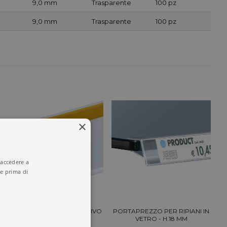
9,0 mm
Trasparente
100 pz
9,0 mm
Trasparente
100 pz
×
 accedere a
e prima di
PORTAPREZZO CON ADESIVO
PORTAPREZZO PER RIPIANI IN
VETRO - H.18 MM