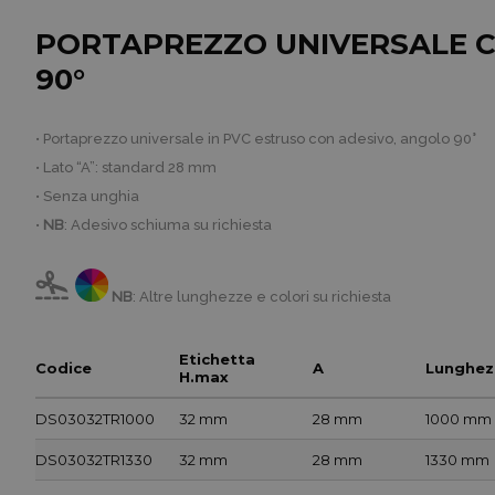
PORTAPREZZO UNIVERSALE CO
90°
• Portaprezzo universale in PVC estruso con adesivo, angolo 90°
• Lato “A”: standard 28 mm
• Senza unghia
•
NB
: Adesivo schiuma su richiesta
NB
: Altre lunghezze e colori su richiesta
Etichetta
Codice
A
Lunghez
H.max
DS03032TR1000
32 mm
28 mm
1000 mm
DS03032TR1330
32 mm
28 mm
1330 mm