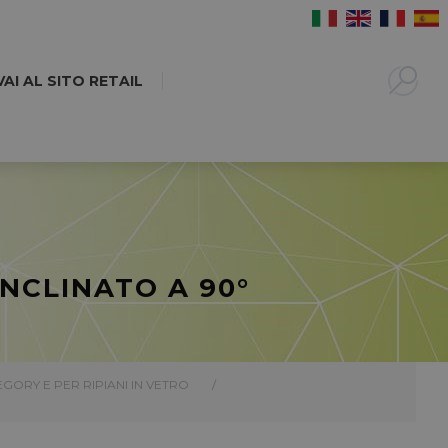
VAI AL SITO RETAIL
NCLINATO A 90°
EGORY E PER RIPIANI IN VETRO
/