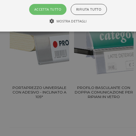
ACCETTA TUTTO
RIFIUTA TUTTO
MOSTRA DETTAGLI
PORTAPREZZO UNIVERSALE
PROFILO BASCULANTE CON
CON ADESIVO - INCLINATO A
DOPPIA COMUNICAZIONE PER
105°
RIPIANI IN VETRO