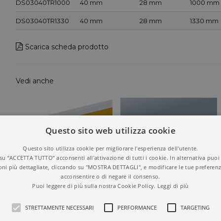
DS03040TR1000
40 mm
28 mm
1000 mm
DS03040TR1330
40 mm
28 mm
1330 mm
Scarica scheda prodotto
Vedi anche
Questo sito web utilizza cookie
Questo sito utilizza cookie per migliorare l'esperienza dell'utente.
su “ACCETTA TUTTO” acconsenti all'attivazione di tutti i cookie. In alternativa puoi
oni più dettagliate, cliccando su "MOSTRA DETTAGLI", e modificare le tue preferenz
acconsentire o di negare il consenso.
Puoi leggere di più sulla nostra Cookie Policy.
Leggi di più
PORTAPREZZO “SLIM” CON
PORTAPREZZO BASCULANTE
STRETTAMENTE NECESSARI
PERFORMANCE
TARGETING
ADESIVO
PER RIPIANI IN VETRO