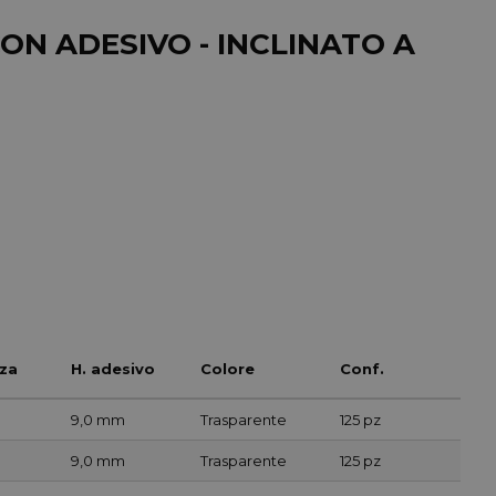
N ADESIVO - INCLINATO A
za
H. adesivo
Colore
Conf.
9,0 mm
Trasparente
125 pz
9,0 mm
Trasparente
125 pz